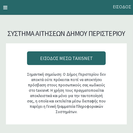
Παράκαμψη προς το κυρίως περιεχόμενο
Toggle menu navigation
ΕΙΣΟΔΟΣ
ΣΥΣΤΗΜΑ ΑΙΤΗΣΕΩΝ ΔΗΜΟΥ ΠΕΡΙΣΤΕΡΙΟΥ
ΕΙΣΟΔΟΣ ΜΕΣΩ TAXISNET
Σημαντική σημείωση: Ο Δήμος Περιστερίου δεν
αποκτά ούτε πρόκειται ποτέ να αποκτήσει
πρόσβαση στους προσωπικούς σας κωδικούς
στο taxisnet. Η χρήση τους πραγματοποιείται
αποκλειστικά και μόνο για την ταυτοποίησή
σας, η οποία και εκτελείται μέσω διεπαφής που
παρέχει η Γενική Γραμματεία Πληροφοριακών
Συστημάτων.